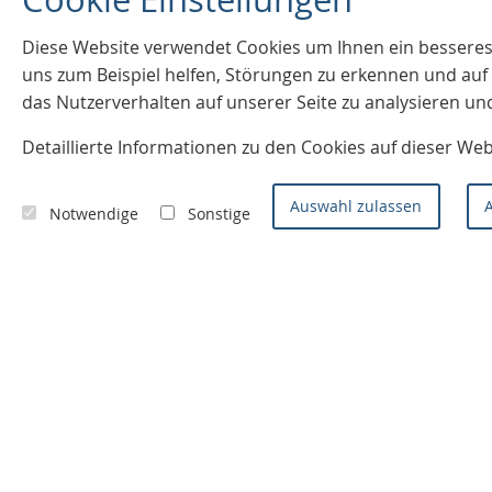
Diese Website verwendet Cookies u
m Ihnen ein besseres
uns zum Beispiel helfen, Störungen zu erkennen und a
das Nutzerverhalten auf unserer Seite zu analysieren un
Detaillierte Informationen zu den Cookies auf dieser We
Auswahl zulassen
A
Notwendige
Sonstige
Kontaktieren Sie uns
Konzept- & Servicemakler
Sven Joos
Badenweilerstr. 2
79115 Freiburg im Breisgau
0761 / 66 99 0
0761 / 66 93 0
info@finanzprofi.eu
www.finanzprofi.eu