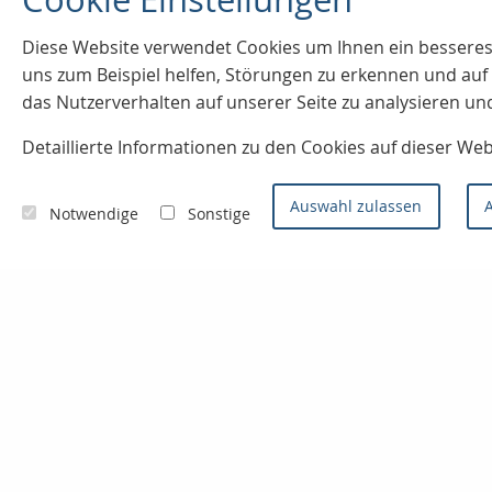
Diese Website verwendet Cookies u
m Ihnen ein besseres
uns zum Beispiel helfen, Störungen zu erkennen und a
das Nutzerverhalten auf unserer Seite zu analysieren un
Detaillierte Informationen zu den Cookies auf dieser We
Auswahl zulassen
A
Notwendige
Sonstige
Kontaktieren Sie uns
Konzept- & Servicemakler
Sven Joos
Badenweilerstr. 2
79115 Freiburg im Breisgau
0761 / 66 99 0
0761 / 66 93 0
info@finanzprofi.eu
www.finanzprofi.eu