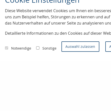
Diese Website verwendet Cookies u
m Ihnen ein besseres
uns zum Beispiel helfen, Störungen zu erkennen und a
das Nutzerverhalten auf unserer Seite zu analysieren un
Detaillierte Informationen zu den Cookies auf dieser We
Auswahl zulassen
A
Notwendige
Sonstige
Kontaktieren Sie uns
Konzept- & Servicemakler
Sven Joos
Badenweilerstr. 2
79115 Freiburg im Breisgau
0761 / 66 99 0
0761 / 66 93 0
info@finanzprofi.eu
www.finanzprofi.eu