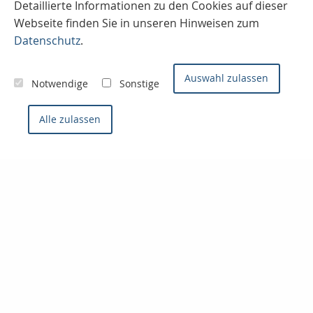
Detaillierte Informationen zu den Cookies auf dieser
Webseite finden Sie in unseren Hinweisen zum
Nachricht schreiben
Datenschutz
.
Auswahl zulassen
Notwendige
Sonstige
Bewerten Sie uns
gefällt mir
Alle zulassen
50