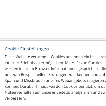
Cookie Einstellungen
Kontaktieren Sie uns
Diese Website verwendet Cookies u
m Ihnen ein bessere
Internet-Erlebnis zu ermöglichen. Mit Hilfe von Cookies
Konzept- & Servicemakler
werden in Ihrem Browser Informationen gespeichert, die
Sven Joos
uns zum Beispiel helfen, Störungen zu erkennen und auf
Badenweilerstr. 2
Spam und Missbrauch unseres Webangebots reagieren 
79115 Freiburg im Breisgau
können. Darüber hinaus werden Cookies benutzt, um da
0761 / 66 99 0
Nutzerverhalten auf unserer Seite zu analysieren und zu
0761 / 66 93 0
info@finanzprofi.eu
verbessern.
www.finanzprofi.eu