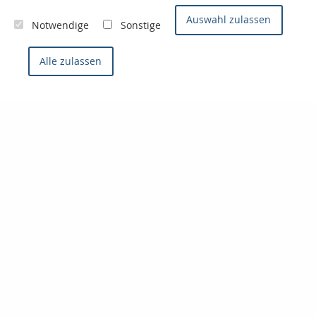
Auswahl zulassen
Notwendige
Sonstige
Alle zulassen
Kontaktieren Sie uns
Konzept- & Servicemakler
Sven Joos
Badenweilerstr. 2
79115 Freiburg im Breisgau
0761 / 66 99 0
0761 / 66 93 0
info@finanzprofi.eu
www.finanzprofi.eu
Nachricht schreiben