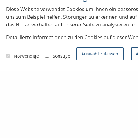
Diese Website verwendet Cookies u
m Ihnen ein besseres
uns zum Beispiel helfen, Störungen zu erkennen und a
das Nutzerverhalten auf unserer Seite zu analysieren un
Detaillierte Informationen zu den Cookies auf dieser We
Auswahl zulassen
A
Notwendige
Sonstige
Kontaktieren Sie uns
Konzept- & Servicemakler
Sven Joos
Badenweilerstr. 2
79115 Freiburg im Breisgau
0761 / 66 99 0
0761 / 66 93 0
info@finanzprofi.eu
www.finanzprofi.eu